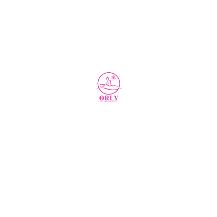
Herzlich Willkommen
bei Orly-Massagen
in Steglitz am Breitenbachplatz